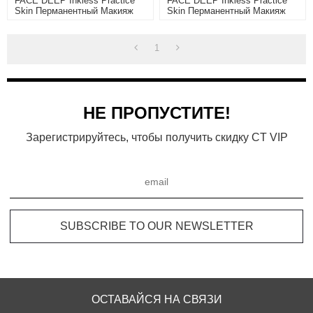
FACE DEEP Inkless Practice
FACE DEEP Inkless Practice
Skin Перманентный Макияж
Skin Перманентный Макияж
Обучение Microblading Tattoo
Обучение Microblading Tattoo
Latex С Черной Формой
Latex С Белой Формой Бровей
Бровей
1
НЕ ПРОПУСТИТЕ!
Зарегистрируйтесь, чтобы получить скидку CT VIP
ОСТАВАЙСЯ НА СВЯЗИ