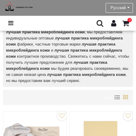
лучшая практика микроблейдинга кожи
Русский
Charming Tattoo Permanent Makeup Product Wholesale
является
0
профессиональным китайским производителем и поставщиком
лучшая практика микроблейдинга кожи
, мы предоставляем
индивидуальные оптовые
лучшая практика микроблейдинга
кожи
фабрики, частные торговые марки
лучшая практика
микроблейдинга кожи
и
лучшая практика микроблейдинга
кожи
контрактное производство. Свяжитесь с нами сейчас, чтобы
получить лучшее предложение для
лучшая практика
микроблейдинга кожи
мы будем реагировать своевременно, мы
не самая низкая цена
лучшая практика микроблейдинга кожи
,
но мы предоставим вам лучший сервис.
Вид