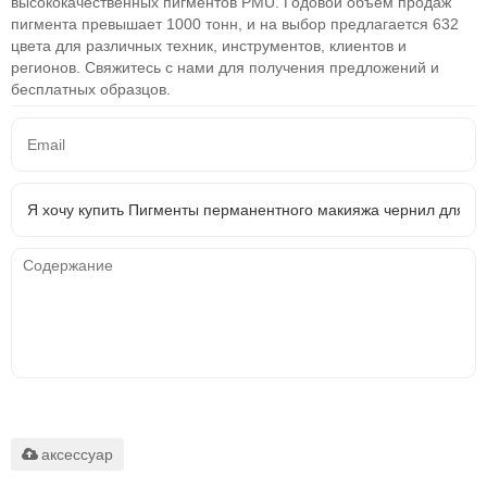
высококачественных пигментов PMU. Годовой объем продаж
пигмента превышает 1000 тонн, и на выбор предлагается 632
цвета для различных техник, инструментов, клиентов и
регионов. Свяжитесь с нами для получения предложений и
бесплатных образцов.
Поддерживаются только
.rar/.zip/.jpg/.png/.gif/.doc/.xls/.pdf,
максимум 20M
аксессуар