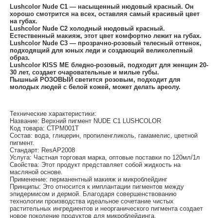
Lushcolor Nude C1 — насыщенный нюдовый красный. Он
хорошо смотрится на всех, оставляя самый красивый цвет
на губах.
Lushcolor Nude C2 холодный нюдовый красный.
Естественный макияж, этот цвет комфортно лежит на губах.
Lushcolor Nude C3 — прозрачно-розовый телесный оттенок,
подходящий для юных леди и создающий великолепный
образ.
Lushcolor KISS ME бледно-розовый, подходит для женщин 20-
30 лет, создает очаровательные и милые губы.
Пышный РОЗОВЫЙ
светится розовым, подходит для
молодых людей с белой кожей, может делать ареолу.
Технические характеристики:
Название: Верхний пигмент NUDE C1 LUSHCOLOR
Код товара: CTPM001T
Состав: вода, глицерин, пропиленгликоль, гамамелис, цветной
пигмент.
Стандарт: ResAP2008
Услуга: Частная торговая марка, оптовые поставки по 120мл/1л
Свойства: Этот продукт представляет собой жидкость на
масляной основе.
Применение: перманентный макияж и микроблейдинг
Принципы: Это относится к имплантации пигментов между
эпидермисом и дермой. Благодаря совершенствованию
технологии производства идеальное сочетание чистых
растительных ингредиентов и неорганического пигмента создает
новое поколение продуктов для микроблейдинга.