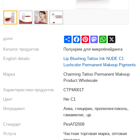
Share
Facebook
Pinterest
Mastodon
WhatsApp
X
доля
Каталог продуктов
Полукрем для микроблейдинга
English details
Lip Blushing Tattoo Ink NUDE C1
Lushcolor Permanent Makeup Pigments
Марка
Charming Tattoo Permanent Makeup
Product Wholesale
Характеристики продуктов
CTPM001T
Цвет
Ню С1
Ингредиент
Аква, глицерин, пропиленгликоль,
гамамелис, цв.
Стандарт
РезАП2008
Услуга
Частная торговая марка, оптовая
продажа