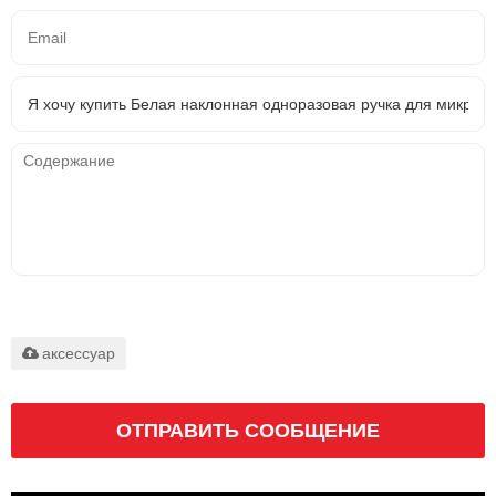
Поддерживаются только
.rar/.zip/.jpg/.png/.gif/.doc/.xls/.pdf,
максимум 20M
аксессуар
ОТПРАВИТЬ СООБЩЕНИЕ