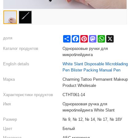
Share
Facebook
Pinterest
Mastodon
WhatsApp
X
доля
Каталог продуктов
Одноразовые ручки для
микроблейдинга
English details
White Slant Disposable Microblading
Pen Blister Packing Manual Pen
Марка
Charming Tattoo Permanent Makeup
Product Wholesale
Характеристики продуктов
CTHT061-14
Имя
Одноразовая ручка для
микроблейдинга White Slant
Размер
№ 9, № 12, № 14, № 17, № 18У
Цвет
Белый
Материал
АБС-материал