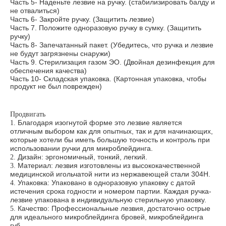
Часть 5- Наденьте лезвие на ручку. (стабилизировать балду и
не отвалиться)
Часть 6- Закройте ручку. (Защитить лезвие)
Часть 7. Положите одноразовую ручку в сумку. (Защитить
ручку)
Часть 8- Запечатанный пакет. (Убедитесь, что ручка и лезвие
не будут загрязнены снаружи)
Часть 9. Стерилизация газом ЭО. (Двойная дезинфекция для
обеспечения качества)
Часть 10- Складская упаковка. (Картонная упаковка, чтобы
продукт не был поврежден)
Продвигать
Благодаря изогнутой форме это лезвие является
1.
отличным выбором как для опытных, так и для начинающих,
которые хотели бы иметь большую точность и контроль при
использовании ручки для микроблейдинга.
Дизайн: эргономичный, тонкий, легкий.
2.
Материал: лезвия изготовлены из высококачественной
3.
медицинской игольчатой нити из нержавеющей стали 304H.
Упаковка: Упаковано в одноразовую упаковку с датой
4.
истечения срока годности и номером партии. Каждая ручка-
лезвие упакована в индивидуальную стерильную упаковку.
Качество: Профессиональные лезвия, достаточно острые
5.
для идеального микроблейдинга бровей, микроблейдинга
губ.