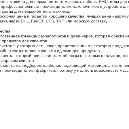
ктов: машина для перманентного макияжа, наборы PMU, иглы для м
профессиональным производителем наконечников и устройств дл
параты для перманентного макияжа.
особная цена и гарантия хорошего качества: лучшая цена напряму
авка через DHL, FedEX, UPS, TNT или морскую доставку
ества
собственная команда разработчиков и дизайнеров, которая обеспеч
продуктов для клиентов.
лиентов, у которых есть новое представление о некоторых продукт
айн в соответствии с вашими идеями для продуктов.
клиента, который присылает нам образцы некоторых продуктов, мы
 запросом клиента.
о клиента мы подберем наиболее подходящий материал, а также и
 производителем, фабрикой, поэтому у нас есть возможность масс