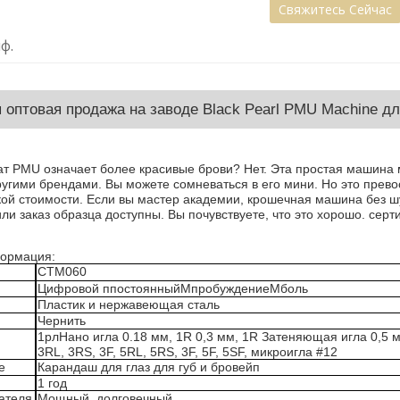
Свяжитесь Сейчас
ф.
 оптовая продажа на заводе Black Pearl PMU Machine д
т PMU означает более красивые брови? Нет. Эта простая машина м
угими брендами. Вы можете сомневаться в его мини. Но это превос
кой стоимости. Если вы мастер академии, крошечная машина без ш
ли заказ образца доступны. Вы почувствуете, что это хорошо. сер
ормация:
СТМ060
Цифровой
п
постоянный
М
пробуждение
М
боль
Пластик и нержавеющая сталь
Чернить
1р
л
Нано игла
0
.18 мм, 1R 0,3 мм, 1R Затеняющая игла 0,5 
3RL, 3RS, 3F, 5RL, 5RS, 3F, 5F, 5SF, микроигла #12
е
Карандаш для глаз для губ и бровей
п
1 год
ателя
Мощный, долговечный