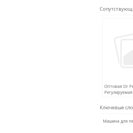
Сопутствующ
Оптовая Dr P
Регулируемая
микронидлинг
Derma Pen дл
Ключевые сл
Машина для п