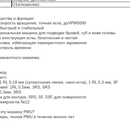
О
1
кг/комплект
ества и функции:
скорость вращения, точная игла, до
VPM5000
 быстрый и стабильный
циональная машина
для подводки бровей, губ и кожи головы
 конструкция иглы, безопасная и чистая
новка, избегающая перекрестного заражения
контроль времени
манентного макияжа
:
код
игл:
1 RL 0,18 мм (супертонкая линия, нано-игла), 1 RL 0,3 мм, 3F
вей: 1RL 0,5мм, 3RS, 5RS
 0,3мм, 3RS
мм для контура, 5RS, 5F, 5SF для поверхности
 микроигла №12
т эту машину PMU?
еры, техник PMU в течение многих лет