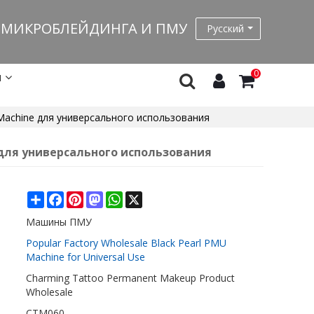
 МИКРОБЛЕЙДИНГА И ПМУ
Русский
0
и
Machine для универсального использования
 для универсального использования
Share
Facebook
Pinterest
Mastodon
WhatsApp
X
Машины ПМУ
Popular Factory Wholesale Black Pearl PMU
Machine for Universal Use
Charming Tattoo Permanent Makeup Product
Wholesale
СТМ060