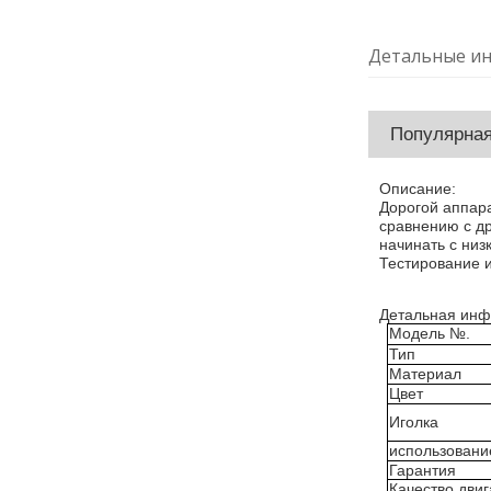
Детальные ин
Популярная
Описание:
Дорогой аппара
сравнению с др
начинать с низ
Тестирование и
Детальная инф
Модель №.
Тип
Материал
Цвет
Иголка
использовани
Гарантия
Качество двиг