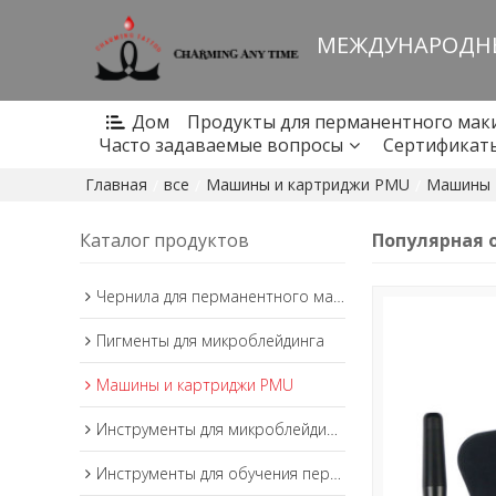
МЕЖДУНАРОДНЫ
Дом
Продукты для перманентного мак
Часто задаваемые вопросы
Сертификат
Главная
все
Машины и картриджи PMU
Машины
/
/
/
Каталог продуктов
Популярная о
Чернила для перманентного макияжа
Пигменты для микроблейдинга
Машины и картриджи PMU
Инструменты для микроблейдинга
Инструменты для обучения перманентному макияжу