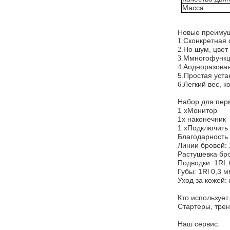
Масса
Новые преимущ
С
конкретная 
1.
Н
o шум, цвет
2.
М
многофунк
3.
А
одноразовая
4.
5.
Простая уста
Легкий вес, 
6.
Набор для пер
1 х
Монитор
1
х наконечник
1 х
Подключить 
Благодарность 
Линии бровей: 
Растушевка бро
Подводки: 1RL
Губы: 1Rl 0,3 
Уход за кожей:
Кто используе
Стартеры, трен
Наш сервис: