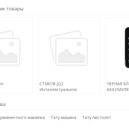
ие товары
en
CTM078-JQ2
ЧЕРНАЯ Б
Интеллектуальное
АККУМУЛЯ
овая ручка
устройство для
PMU ДЛЯ 
я кожи лица
микропигментации Bravo
ова
ерманентного макияжа
Тату машина
Тату-пистолет